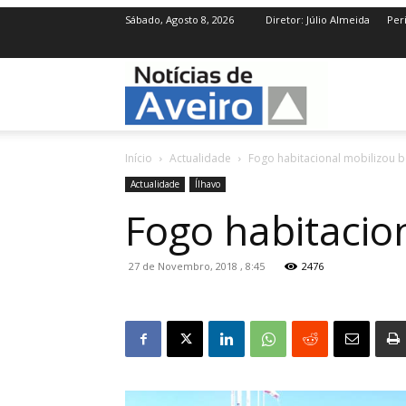
Sábado, Agosto 8, 2026
Diretor: Júlio Almeida
Per
NotíciasdeAve
Início
Actualidade
Fogo habitacional mobilizou 
Actualidade
Ílhavo
Fogo habitacio
27 de Novembro, 2018 , 8:45
2476