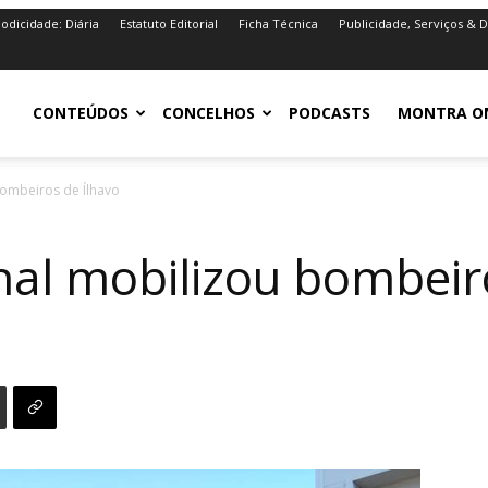
iodicidade: Diária
Estatuto Editorial
Ficha Técnica
Publicidade, Serviços & 
iro.pt
CONTEÚDOS
CONCELHOS
PODCASTS
MONTRA O
bombeiros de Ílhavo
nal mobilizou bombeir