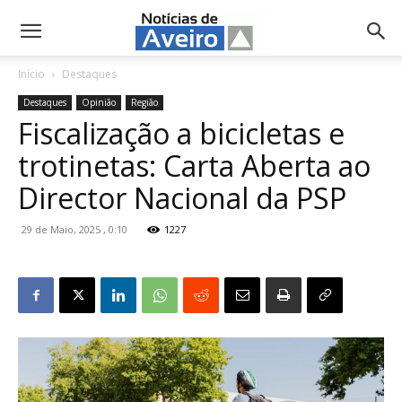
NotíciasdeAveiro.pt
Início
Destaques
Destaques
Opinião
Região
Fiscalização a bicicletas e
trotinetas: Carta Aberta ao
Director Nacional da PSP
29 de Maio, 2025 , 0:10
1227