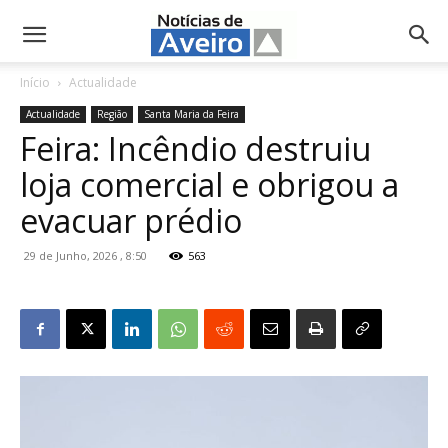
NotíciasdeAveiro.pt
Início
Actualidade
Actualidade
Região
Santa Maria da Feira
Feira: Incêndio destruiu
loja comercial e obrigou a
evacuar prédio
29 de Junho, 2026 , 8:50
563