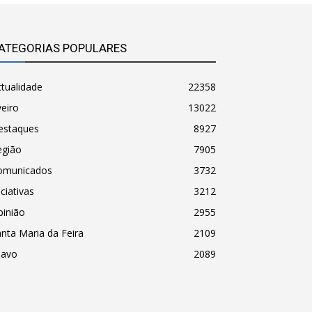
ATEGORIAS POPULARES
tualidade
22358
eiro
13022
estaques
8927
egião
7905
omunicados
3732
iciativas
3212
pinião
2955
nta Maria da Feira
2109
havo
2089