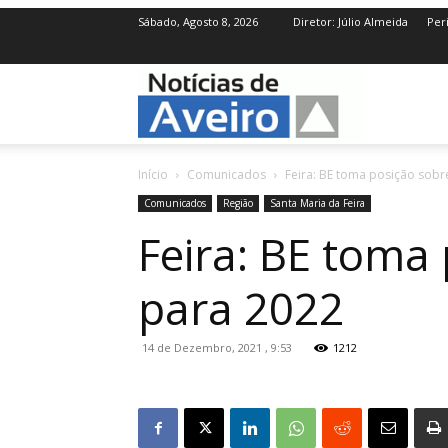
Sábado, Agosto 8, 2026
Diretor: Júlio Almeida
Per
NotíciasdeAve
Início
Comunicados
Feira: BE toma posição sob
Comunicados
Região
Santa Maria da Feira
Feira: BE toma
para 2022
14 de Dezembro, 2021 , 9:53
1212