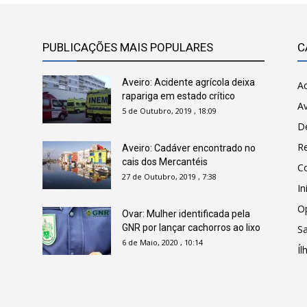
PUBLICAÇÕES MAIS POPULARES
C
Aveiro: Acidente agrícola deixa
Ac
rapariga em estado crítico
Av
5 de Outubro, 2019 , 18:09
D
R
Aveiro: Cadáver encontrado no
cais dos Mercantéis
C
27 de Outubro, 2019 , 7:38
In
O
Ovar: Mulher identificada pela
GNR por lançar cachorros ao lixo
Sa
6 de Maio, 2020 , 10:14
Íl