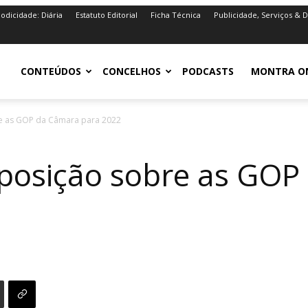
iodicidade: Diária
Estatuto Editorial
Ficha Técnica
Publicidade, Serviços & 
iro.pt
CONTEÚDOS
CONCELHOS
PODCASTS
MONTRA O
re as GOP da Câmara para 2022
 posição sobre as GO