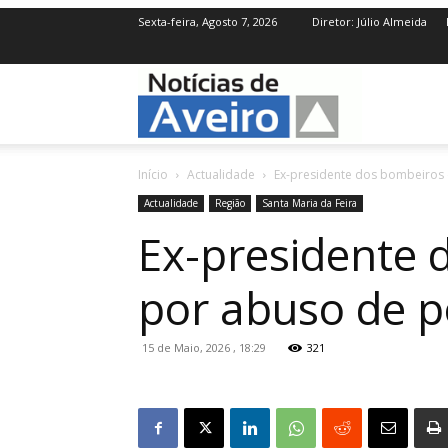
Sexta-feira, Agosto 7, 2026
Diretor: Júlio Almeida
NotíciasdeAve
Início
Actualidade
Ex-presidente dos bombeiros
Actualidade
Região
Santa Maria da Feira
Ex-presidente 
por abuso de 
15 de Maio, 2026 , 18:29
321