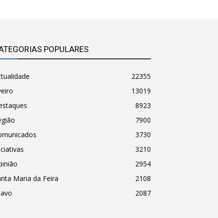
ATEGORIAS POPULARES
tualidade
22355
eiro
13019
estaques
8923
egião
7900
omunicados
3730
iciativas
3210
pinião
2954
nta Maria da Feira
2108
havo
2087