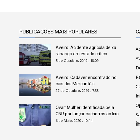
PUBLICAÇÕES MAIS POPULARES
C
Aveiro: Acidente agrícola deixa
Ac
rapariga em estado crítico
Av
5 de Outubro, 2019 , 18:09
D
R
Aveiro: Cadáver encontrado no
cais dos Mercantéis
C
27 de Outubro, 2019 , 7:38
In
O
Ovar: Mulher identificada pela
GNR por lançar cachorros ao lixo
Sa
6 de Maio, 2020 , 10:14
Íl