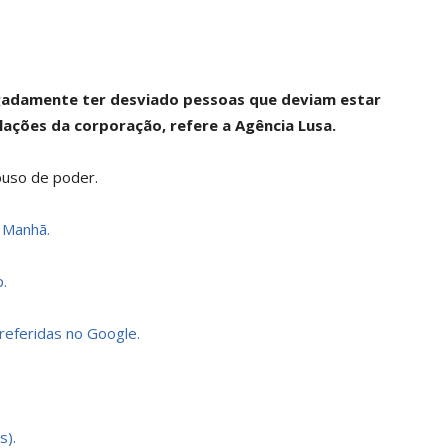
egadamente ter desviado pessoas que deviam estar
lações da corporação, refere a Agência Lusa.
buso de poder.
a Manhã.
.
preferidas no Google.
s).