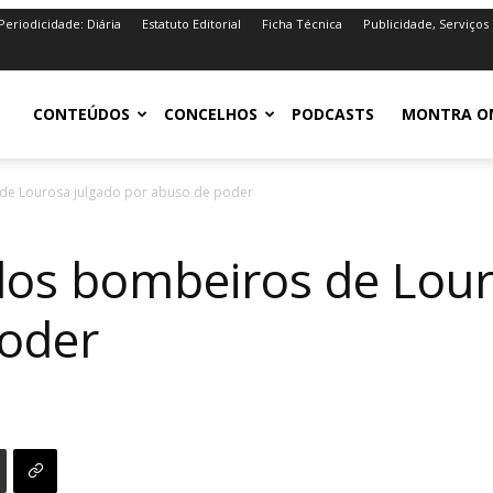
Periodicidade: Diária
Estatuto Editorial
Ficha Técnica
Publicidade, Serviços
iro.pt
CONTEÚDOS
CONCELHOS
PODCASTS
MONTRA O
 de Lourosa julgado por abuso de poder
dos bombeiros de Lour
poder