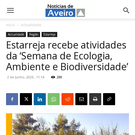
NotíciasdeAveiro.pt
Início
Actualidade
Actualidade
Região
Estarreja
Estarreja recebe atividades
da ‘Semana de Ecologia,
Ambiente e Biodiversidade’
2 de Junho, 2026 , 11:14
288