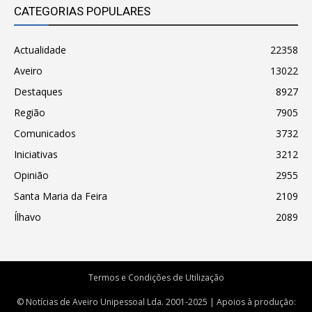
CATEGORIAS POPULARES
Actualidade
22358
Aveiro
13022
Destaques
8927
Região
7905
Comunicados
3732
Iniciativas
3212
Opinião
2955
Santa Maria da Feira
2109
Ílhavo
2089
Termos e Condições de Utilização
© Notícias de Aveiro Unipessoal Lda. 2001-2025 | Apoios à produção: