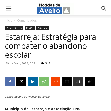
NotíciasdeAveiro.pt
Início
Comunicados
Comunicados
Região
Estarreja
Estarreja: Estratégia para
combater o abandono
escolar
29 de Maio, 2026 , 0:07
346
Centro Escola de Avanca, Estarreja.
Município de Estarreja e Associação EPIS –