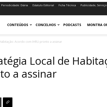
Periodicidade: Diária
Estatuto Editorial
Ficha Técnica
Publicidade, Serviço
iro.pt
CONTEÚDOS
CONCELHOS
PODCASTS
MONTRA O
e Habitação: Acordo com IHRU pronto a assinar
ratégia Local de Habit
o a assinar