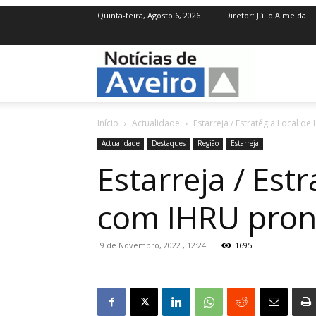
Quinta-feira, Agosto 6, 2026
Diretor: Júlio Almeida
NotíciasdeAve
Início
Actualidade
Estarreja / Estratégia Local d
Actualidade
Destaques
Região
Estarreja
Estarreja / Est
com IHRU pront
9 de Novembro, 2022 , 12:24
1695