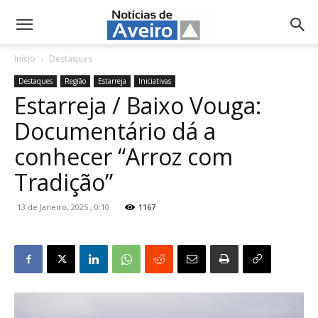
NotíciasdeAveiro.pt
Início
Destaques
Destaques
Região
Estarreja
Iniciativas
Estarreja / Baixo Vouga:
Documentário dá a
conhecer “Arroz com
Tradição”
13 de Janeiro, 2025 , 0:10
1167