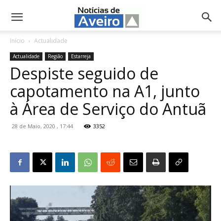
NotíciasdeAveiro.pt
Início
Actualidade
Actualidade
Região
Estarreja
Despiste seguido de
capotamento na A1, junto
à Área de Serviço do Antuã
28 de Maio, 2020 , 17:44
3352