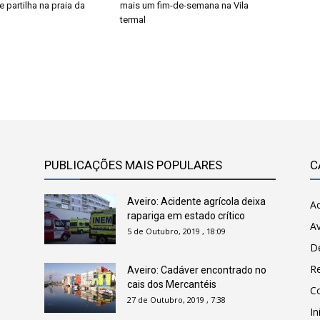
e partilha na praia da
mais um fim-de-semana na Vila
termal
PUBLICAÇÕES MAIS POPULARES
C
Aveiro: Acidente agrícola deixa
Ac
rapariga em estado crítico
Av
5 de Outubro, 2019 , 18:09
D
R
Aveiro: Cadáver encontrado no
cais dos Mercantéis
C
27 de Outubro, 2019 , 7:38
In