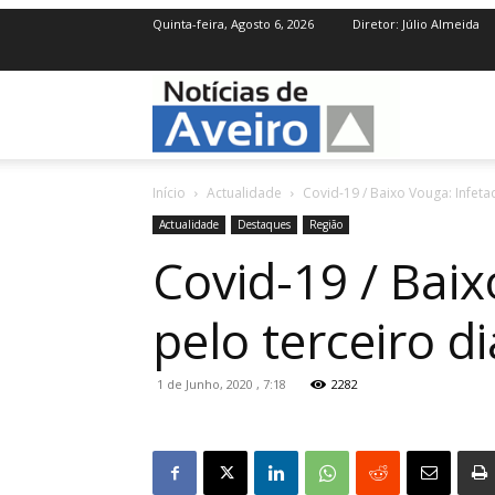
Quinta-feira, Agosto 6, 2026
Diretor: Júlio Almeida
NotíciasdeAve
Início
Actualidade
Covid-19 / Baixo Vouga: Infeta
Actualidade
Destaques
Região
Covid-19 / Bai
pelo terceiro di
1 de Junho, 2020 , 7:18
2282