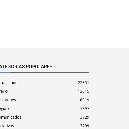
ATEGORIAS POPULARES
tualidade
22351
eiro
13015
estaques
8919
egião
7897
omunicados
3729
iciativas
3209