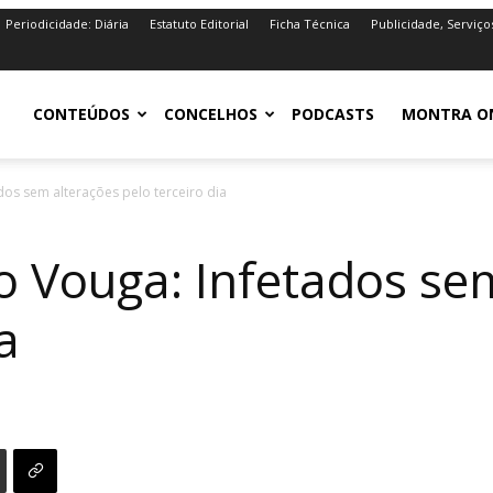
Periodicidade: Diária
Estatuto Editorial
Ficha Técnica
Publicidade, Serviço
iro.pt
CONTEÚDOS
CONCELHOS
PODCASTS
MONTRA O
dos sem alterações pelo terceiro dia
xo Vouga: Infetados se
a