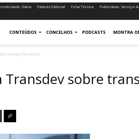
riodicidade: Diária
Estatuto Editorial
Ficha Técnica
Publicidade, Serviços &
iro.pt
CONTEÚDOS
CONCELHOS
PODCASTS
MONTRA O
re transporte escolar
Transdev sobre trans