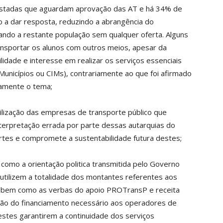
istadas que aguardam aprovação das AT e há 34% de
o a dar resposta, reduzindo a abrangência do
xando a restante população sem qualquer oferta. Alguns
ansportar os alunos com outros meios, apesar da
dade e interesse em realizar os serviços essenciais
Municípios ou CIMs), contrariamente ao que foi afirmado
camente o tema;
ilização das empresas de transporte público que
terpretação errada por parte dessas autarquias do
rtes e compromete a sustentabilidade futura destes;
m como a orientação politica transmitida pelo Governo
utilizem a totalidade dos montantes referentes aos
 bem como as verbas do apoio PROTransP e receita
ição do financiamento necessário aos operadores de
estes garantirem a continuidade dos serviços