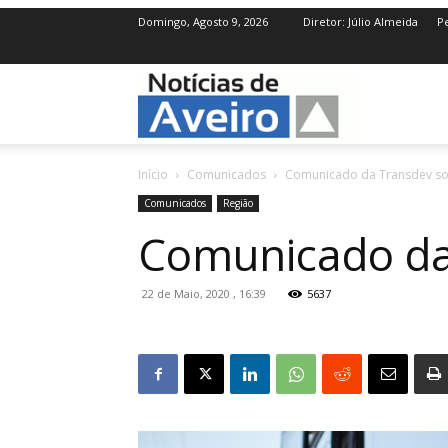
Domingo, Agosto 9, 2026
Diretor: Júlio Almeida
Pe
NotíciasdeAve
Início
Comunicados
Comunicado da Transdev sob
Comunicados
Região
Comunicado da 
22 de Maio, 2020 , 16:39
5637