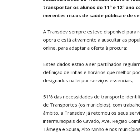
transportar os alunos do 11º e 12º ano c
inerentes riscos de saúde pública e de s
A Transdev sempre esteve disponível para r
opera e está ativamente a auscultar as pop
online, para adaptar a oferta à procura;
Estes dados estão a ser partilhados regula
definição de linhas e horários que melhor p
designados na lei por serviços essenciais;
51% das necessidades de transporte identif
de Transportes (os municípios), com trabalh
âmbito, a Transdev já retomou os seus serv
intermunicipais do Cavado, Ave, Região Coimb
Tâmega e Sousa, Alto Minho e nos município