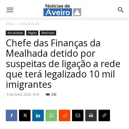
NotíciasdeAveiro.pt
Início
Actualidade
Actualidade
Região
Mealhada
Chefe das Finanças da
Mealhada detido por
suspeitas de ligação a rede
que terá legalizado 10 mil
imigrantes
9 de Julho, 2026 , 8:41
250