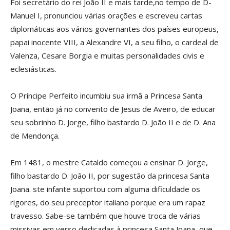
Foi secretário do rei João II e mais tarde,no tempo de D-
Manuel I, pronunciou várias orações e escreveu cartas
diplomáticas aos vários governantes dos países europeus,
papai inocente VIII, a Alexandre VI, a seu filho, o cardeal de
Valenza, Cesare Borgia e muitas personalidades civis e
eclesiásticas.
O Príncipe Perfeito incumbiu sua irmã a Princesa Santa
Joana, então já no convento de Jesus de Aveiro, de educar
seu sobrinho D. Jorge, filho bastardo D. João II e de D. Ana
de Mendonça.
Em 1481, o mestre Cataldo começou a ensinar D. Jorge,
filho bastardo D. João II, por sugestão da princesa Santa
Joana. ste infante suportou com alguma dificuldade os
rigores, do seu preceptor italiano porque era um rapaz
travesso. Sabe-se também que houve troca de várias
missivas em verso dedicadas à princesa Santa Joana, que