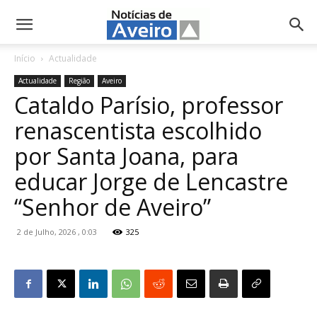
NotíciasdeAveiro.pt
Início
Actualidade
Actualidade
Região
Aveiro
Cataldo Parísio, professor
renascentista escolhido
por Santa Joana, para
educar Jorge de Lencastre
“Senhor de Aveiro”
2 de Julho, 2026 , 0:03
325