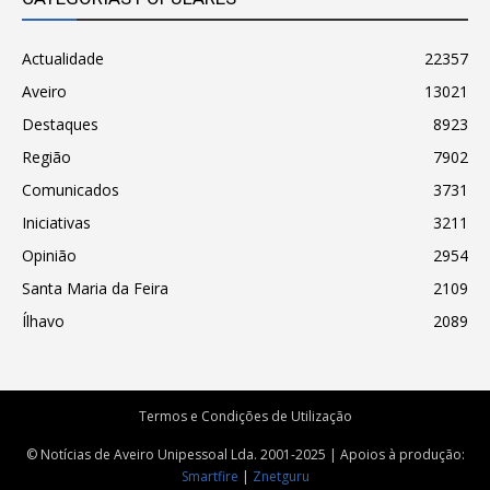
Actualidade
22357
Aveiro
13021
Destaques
8923
Região
7902
Comunicados
3731
Iniciativas
3211
Opinião
2954
Santa Maria da Feira
2109
Ílhavo
2089
Termos e Condições de Utilização
© Notícias de Aveiro Unipessoal Lda. 2001-2025 | Apoios à produção:
Smartfire
|
Znetguru