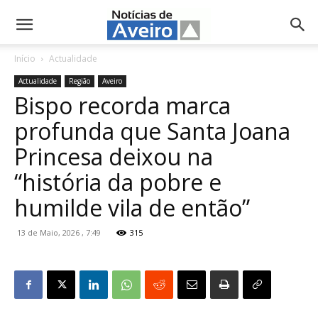
NotíciasdeAveiro.pt
Início
Actualidade
Actualidade
Região
Aveiro
Bispo recorda marca
profunda que Santa Joana
Princesa deixou na
“história da pobre e
humilde vila de então”
13 de Maio, 2026 , 7:49
315