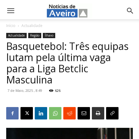
NotíciasdeAveiro.pt
Início
Actualidade
Actualidade
Região
Ílhavo
Basquetebol: Três equipas
lutam pela última vaga
para a Liga Betclic
Masculina
7 de Maio, 2025 , 8:49
626