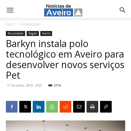
NotíciasdeAveiro.pt
Início
Actualidade
Actualidade
Região
Aveiro
Barkyn instala polo
tecnológico em Aveiro para
desenvolver novos serviços
Pet
17 de Julho, 2019 , 9:03
3116