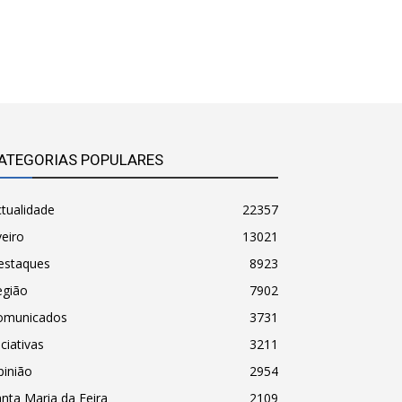
ATEGORIAS POPULARES
tualidade
22357
eiro
13021
estaques
8923
egião
7902
omunicados
3731
iciativas
3211
pinião
2954
nta Maria da Feira
2109