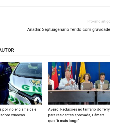
Próximo artigo
Anadia: Septuagenário ferido com gravidade
AUTOR
a por violência física e
Aveiro: Reduções no tarifário do ferry
 sobre crianças
para residentes aprovada, Câmara
quer ‘ir mais longe’