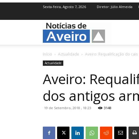
Sexta-feira, Agosto 7, 2026
Diretor: Júlio Almeida
NotíciasdeAve
Início
Actualidade
Aveiro: Requalificação do cais
Actualidade
Aveiro: Requali
dos antigos a
19 de Setembro, 2018 , 18:23
3148