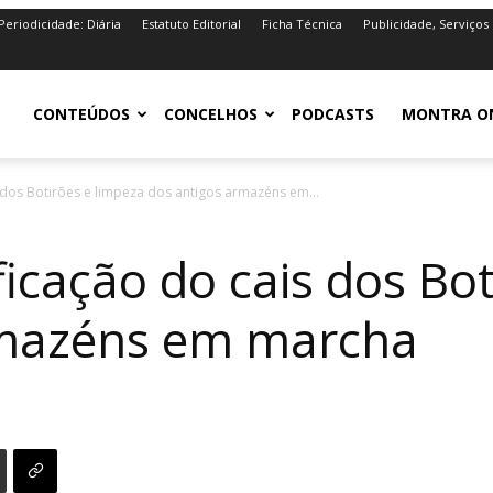
Periodicidade: Diária
Estatuto Editorial
Ficha Técnica
Publicidade, Serviços
iro.pt
CONTEÚDOS
CONCELHOS
PODCASTS
MONTRA O
 dos Botirões e limpeza dos antigos armazéns em...
ficação do cais dos Bo
rmazéns em marcha