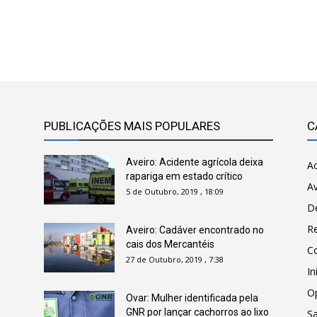
PUBLICAÇÕES MAIS POPULARES
C
Aveiro: Acidente agrícola deixa
Ac
rapariga em estado crítico
Av
5 de Outubro, 2019 , 18:09
D
R
Aveiro: Cadáver encontrado no
cais dos Mercantéis
C
27 de Outubro, 2019 , 7:38
In
O
Ovar: Mulher identificada pela
GNR por lançar cachorros ao lixo
Sa