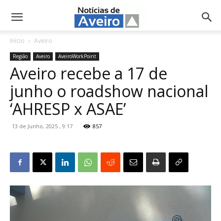
NotíciasdeAveiro.pt
Início
Aveiro
Região
Aveiro
AveiroWorkPoint
Aveiro recebe a 17 de
junho o roadshow nacional
‘AHRESP x ASAE’
13 de Junho, 2025 , 9:17
857