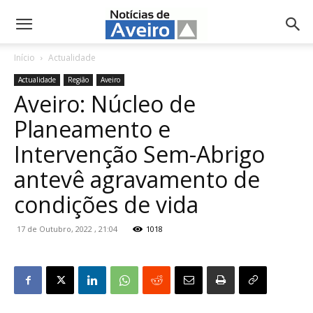
NotíciasdeAveiro.pt
Início
Actualidade
Actualidade
Região
Aveiro
Aveiro: Núcleo de
Planeamento e
Intervenção Sem-Abrigo
antevê agravamento de
condições de vida
17 de Outubro, 2022 , 21:04
1018