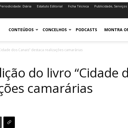
Periodicidade: Diária
Estatuto Editorial
Ficha Técnica
Publicidade, Serviços
iro.pt
CONTEÚDOS
CONCELHOS
PODCASTS
MONTRA O
“Cidade dos Canais” destaca realizações camarárias
ição do livro “Cidade 
ações camarárias