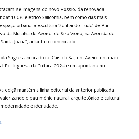
estacam-se imagens do novo Rossio, da renovada
yboat 100% elétrico Salicórnia, bem como das mais
 espaço urbano: a escultura ‘Sonhando Tudo’ de Rui
o da Muralha de Aveiro, de Siza Vieira, na Avenida de
 Santa Joana”, adianta o comunicado.
scola Sagres ancorado no Cais do Sal, em Aveiro em maio
ital Portuguesa da Cultura 2024 e um apontamento
 ediçã mantém a linha editorial da anterior publicada
lorizando o património natural, arquitetónico e cultural
, modernidade e identidade.”
.