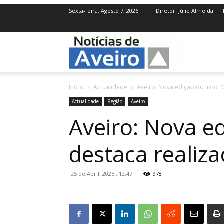
Sexta-feira, Agosto 7, 2026
Diretor: Júlio Almeida
NotíciasdeAve
Início
Actualidade
Aveiro: Nova edição do livro 
Actualidade
Região
Aveiro
Aveiro: Nova ed
destaca realiz
25 de Abril, 2025 , 12:47
978