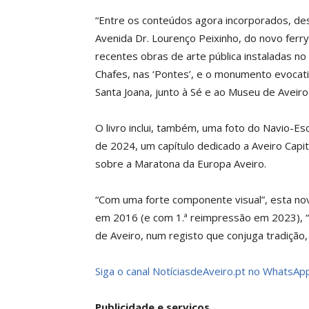
“Entre os conteúdos agora incorporados, d
Avenida Dr. Lourenço Peixinho, do novo ferr
recentes obras de arte pública instaladas no
Chafes, nas ‘Pontes’, e o monumento evocativ
Santa Joana, junto à Sé e ao Museu de Aveiro
O livro inclui, também, uma foto do Navio-E
de 2024, um capítulo dedicado a Aveiro Cap
sobre a Maratona da Europa Aveiro.
“Com uma forte componente visual”, esta nova
em 2016 (e com 1.ª reimpressão em 2023), “va
de Aveiro, num registo que conjuga tradição
Siga o canal NotíciasdeAveiro.pt no WhatsApp
Publicidade e serviços