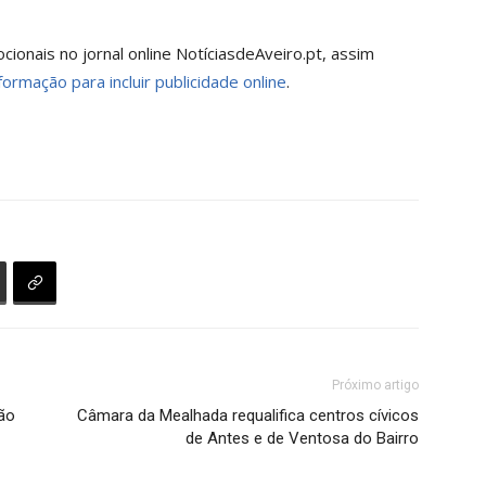
onais no jornal online NotíciasdeAveiro.pt, assim
formação para incluir publicidade online
.
Próximo artigo
tão
Câmara da Mealhada requalifica centros cívicos
de Antes e de Ventosa do Bairro