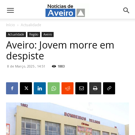
NotíciasdeAveiro.pt
Início
Actualidade
Actualidade
Região
Aveiro
Aveiro: Jovem morre em
despiste
8 de Março, 2025 , 14:51
1883