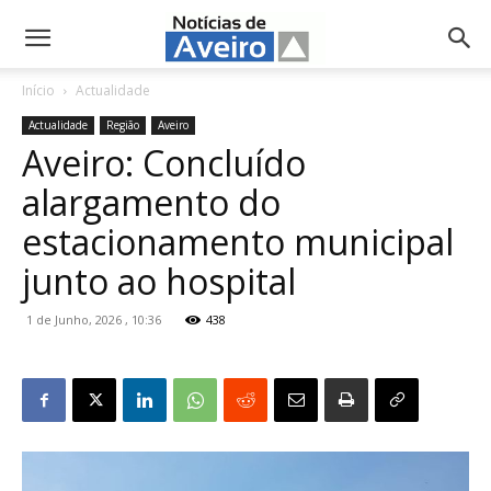
NotíciasdeAveiro.pt
Início
Actualidade
Actualidade
Região
Aveiro
Aveiro: Concluído
alargamento do
estacionamento municipal
junto ao hospital
1 de Junho, 2026 , 10:36
438