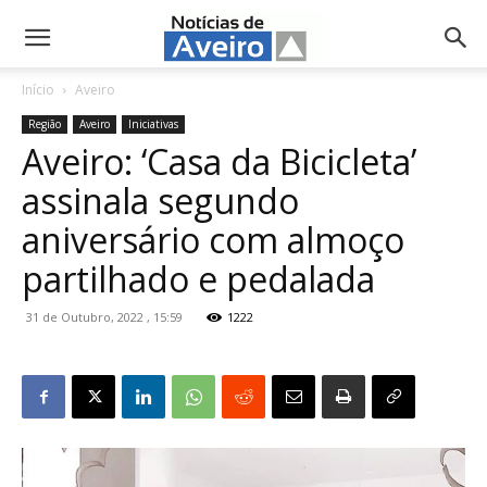
NotíciasdeAveiro.pt
Início
Aveiro
Região
Aveiro
Iniciativas
Aveiro: ‘Casa da Bicicleta’
assinala segundo
aniversário com almoço
partilhado e pedalada
31 de Outubro, 2022 , 15:59
1222