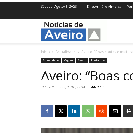
Sábado, Agosto 8, 2026
Diretor: Júlio Almeida
Per
NotíciasdeAve
Início
Actualidade
Aveiro: “Boas contas e muitos 
Actualidade
Região
Aveiro
Destaques
Aveiro: “Boas c
27 de Outubro, 2018 , 22:24
2776