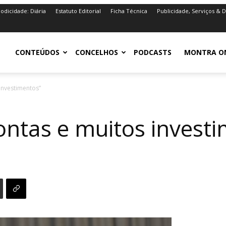
iodicidade: Diária
Estatuto Editorial
Ficha Técnica
Publicidade, Serviços & 
iro.pt
CONTEÚDOS
CONCELHOS
PODCASTS
MONTRA O
investimentos”
ontas e muitos invest