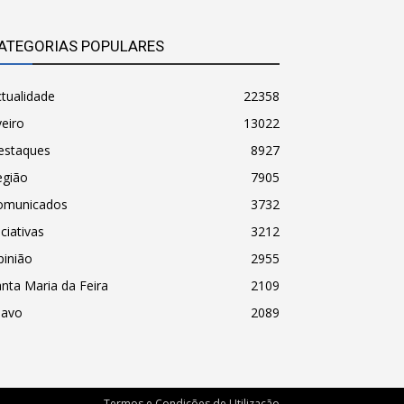
ATEGORIAS POPULARES
tualidade
22358
eiro
13022
estaques
8927
egião
7905
omunicados
3732
iciativas
3212
pinião
2955
nta Maria da Feira
2109
havo
2089
Termos e Condições de Utilização