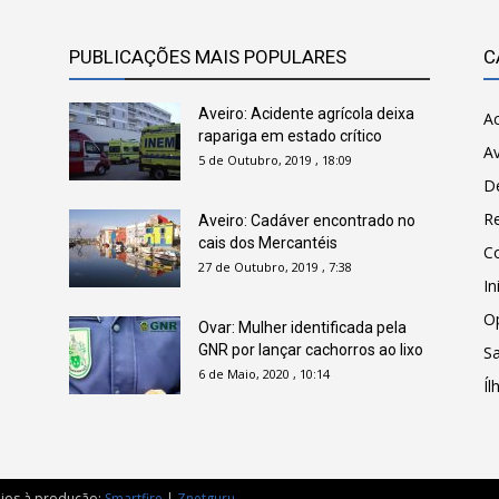
PUBLICAÇÕES MAIS POPULARES
C
Aveiro: Acidente agrícola deixa
Ac
rapariga em estado crítico
Av
5 de Outubro, 2019 , 18:09
D
R
Aveiro: Cadáver encontrado no
cais dos Mercantéis
C
27 de Outubro, 2019 , 7:38
In
O
Ovar: Mulher identificada pela
GNR por lançar cachorros ao lixo
Sa
6 de Maio, 2020 , 10:14
Íl
oios à produção:
Smartfire
|
Znetguru