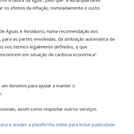
 a fatura da água”, pelo que “a autarquia deve
gar os efeitos da inflação, nomeadamente o custo
 de Águas e Resíduos), numa recomendação aos
, para as partes envolvidas, da atribuição automática da
eis nos termos legalmente definidos, e que
encontrem em situação de carência económica”.
a um donativo para ajudar a manter o
;
ionais, assim como requisitar outros serviços.
ria e aceder a plataforma online para incluir publicidade