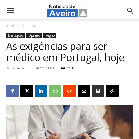
NotíciasdeAveiro.pt
Início
Destaques
Destaques
Opinião
Região
As exigências para ser
médico em Portugal, hoje
9 de Dezembro, 2022 , 11:03
1460