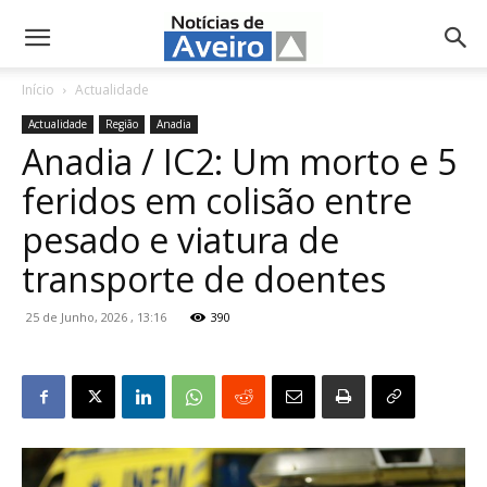
NotíciasdeAveiro.pt
Início
Actualidade
Actualidade
Região
Anadia
Anadia / IC2: Um morto e 5
feridos em colisão entre
pesado e viatura de
transporte de doentes
25 de Junho, 2026 , 13:16
390