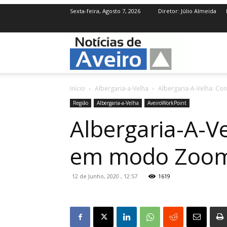
Sexta-feira, Agosto 7, 2026
Diretor: Júlio Almeida
NotíciasdeAve
Início
Albergaria-a-Velha
Albergaria-A-Velha: C
Região
Albergaria-a-Velha
AveiroWorkPoint
Albergaria-A-V
em modo Zoo
12 de Junho, 2020 , 12:57
1619