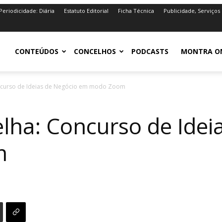
Periodicidade: Diária
Estatuto Editorial
Ficha Técnica
Publicidade, Serviços
iro.pt
CONTEÚDOS
CONCELHOS
PODCASTS
MONTRA O
oncurso de Ideias de Negócio em modo Zoom
elha: Concurso de Idei
m