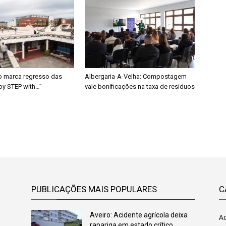
o marca regresso das
Albergaria-A-Velha: Compostagem
 by STEP with…”
vale bonificações na taxa de resíduos
PUBLICAÇÕES MAIS POPULARES
C
Aveiro: Acidente agrícola deixa
Ac
rapariga em estado crítico