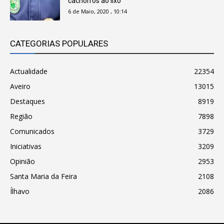
cachorros ao lixo
6 de Maio, 2020 , 10:14
CATEGORIAS POPULARES
Actualidade
22354
Aveiro
13015
Destaques
8919
Região
7898
Comunicados
3729
Iniciativas
3209
Opinião
2953
Santa Maria da Feira
2108
Ílhavo
2086