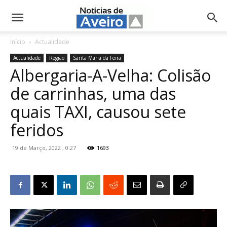
NotíciasdeAveiro.pt
Início
Actualidade
Actualidade
Região
Santa Maria da Feira
Albergaria-A-Velha: Colisão
de carrinhas, uma das
quais TAXI, causou sete
feridos
19 de Março, 2022 , 0:27
1693