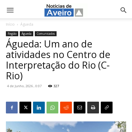
NotíciasdeAveiro.pt
Início
Águeda
Região
Águeda
Comunicados
Águeda: Um ano de
atividades no Centro de
Interpretação do Rio (C-
Rio)
4 de Junho, 2026 , 0:07
327