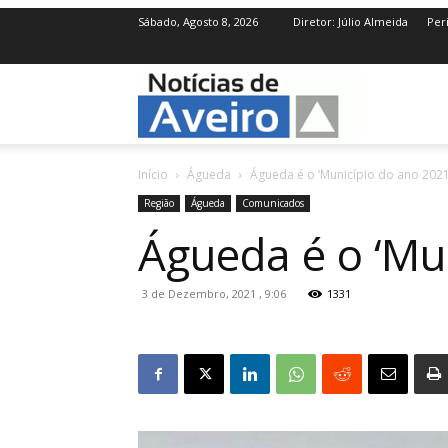
Sábado, Agosto 8, 2026
Diretor: Júlio Almeida
Per
NotíciasdeAve
Início
Águeda
Águeda é o ‘Município do ano 2021
Região
Águeda
Comunicados
Águeda é o ‘Mu
3 de Dezembro, 2021 , 9:06
1331