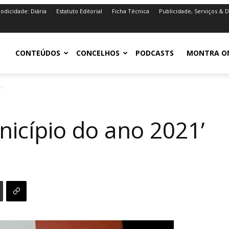
iodicidade: Diária
Estatuto Editorial
Ficha Técnica
Publicidade, Serviços & 
iro.pt
CONTEÚDOS
CONCELHOS
PODCASTS
MONTRA O
’
nicípio do ano 2021’