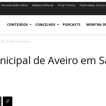
Periodicidade: Diária
Estatuto Editorial
Ficha Técnica
Publicidade, Serviço
iro.pt
CONTEÚDOS
CONCELHOS
PODCASTS
MONTRA O
ão Jacinto vai avançar
cipal de Aveiro em Sã