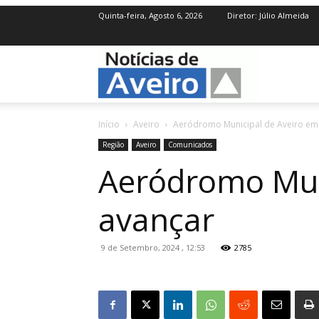
Quinta-feira, Agosto 6, 2026
Diretor: Júlio Almeida
NotíciasdeAve
Início
Aveiro
Aeródromo Municipal de Aveiro em S
Região
Aveiro
Comunicados
Aeródromo Muni
avançar
9 de Setembro, 2024 , 12:53
2785