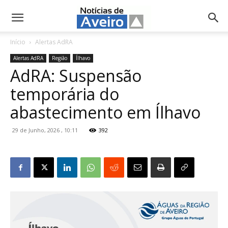
NotíciasdeAveiro.pt
Início
Alertas AdRA
Alertas AdRA
Região
Ílhavo
AdRA: Suspensão
temporária do
abastecimento em Ílhavo
29 de Junho, 2026 , 10:11
392