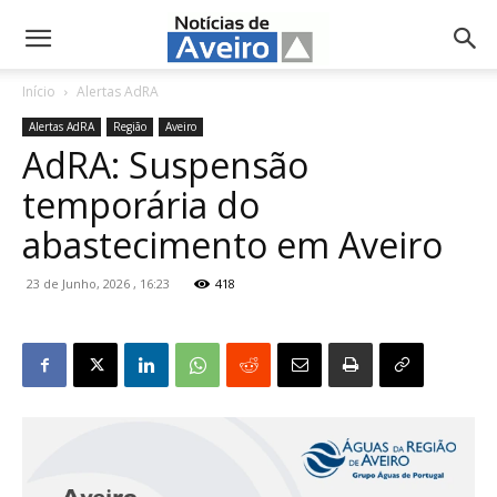
NotíciasdeAveiro.pt
Início
Alertas AdRA
Alertas AdRA
Região
Aveiro
AdRA: Suspensão
temporária do
abastecimento em Aveiro
23 de Junho, 2026 , 16:23
418