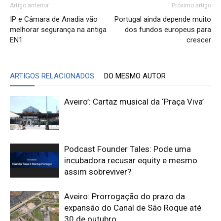
Artigo anterior
Próximo artigo
IP e Câmara de Anadia vão
Portugal ainda depende muito
melhorar segurança na antiga
dos fundos europeus para
EN1
crescer
ARTIGOS RELACIONADOS
DO MESMO AUTOR
Aveiro’: Cartaz musical da ‘Praça Viva’
Podcast Founder Tales: Pode uma
incubadora recusar equity e mesmo
assim sobreviver?
Aveiro: Prorrogação do prazo da
expansão do Canal de São Roque até
30 de outubro