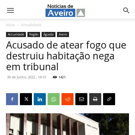
NotíciasdeAveiro.pt
Início
Actualidade
Actualidade
Região
Águeda
Aveiro
Acusado de atear fogo que
destruiu habitação nega
em tribunal
30 de Junho, 2022 , 14:13
1421