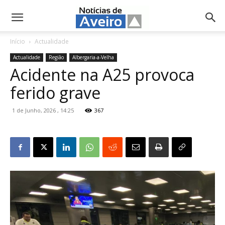
NotíciasdeAveiro.pt
Início
Actualidade
Actualidade
Região
Albergaria-a-Velha
Acidente na A25 provoca
ferido grave
1 de Junho, 2026 , 14:25
367