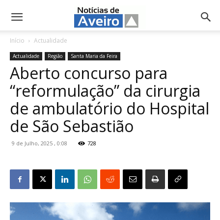
NotíciasdeAveiro.pt
Início
Actualidade
Actualidade
Região
Santa Maria da Feira
Aberto concurso para
“reformulação” da cirurgia
de ambulatório do Hospital
de São Sebastião
9 de Julho, 2025 , 0:08
728