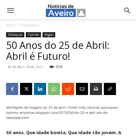
NotíciasdeAveiro.pt
Início
Destaques
Destaques
Opinião
Região
50 Anos do 25 de Abril:
Abril é Futuro!
18 de Abril, 2024 , 9:07
1372
Montagem de imagens do 25 de abril / Fonte: http://acores-quiosques-
turismo-artazores.blogspot.com/2013/04/dia-25-e-abil-dia-da-
liberdade.html
50 anos. Que idade bonita. Que idade tão jovem. A