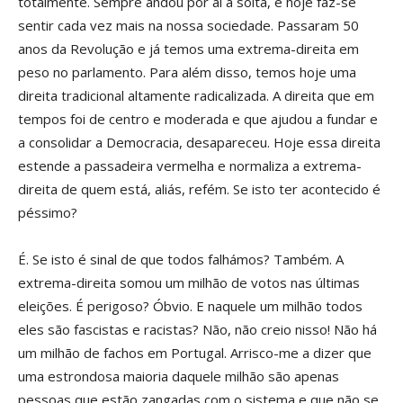
totalmente. Sempre andou por aí à solta, e hoje faz-se
sentir cada vez mais na nossa sociedade. Passaram 50
anos da Revolução e já temos uma extrema-direita em
peso no parlamento. Para além disso, temos hoje uma
direita tradicional altamente radicalizada. A direita que em
tempos foi de centro e moderada e que ajudou a fundar e
a consolidar a Democracia, desapareceu. Hoje essa direita
estende a passadeira vermelha e normaliza a extrema-
direita de quem está, aliás, refém. Se isto ter acontecido é
péssimo?
É. Se isto é sinal de que todos falhámos? Também. A
extrema-direita somou um milhão de votos nas últimas
eleições. É perigoso? Óbvio. E naquele um milhão todos
eles são fascistas e racistas? Não, não creio nisso! Não há
um milhão de fachos em Portugal. Arrisco-me a dizer que
uma estrondosa maioria daquele milhão são apenas
pessoas que estão zangadas com o sistema e que não se