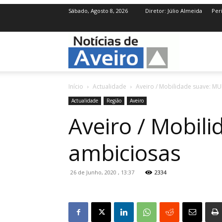
Sábado, Agosto 8, 2026
Diretor: Júlio Almeida
Per
NotíciasdeAve
Início
Actualidade
Aveiro / Mobilidade suave: M
Actualidade
Região
Aveiro
Aveiro / Mobil
ambiciosas
26 de Junho, 2020 , 13:37
2334