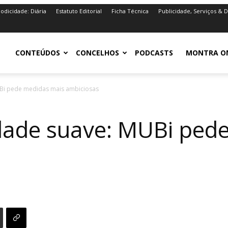
iodicidade: Diária
Estatuto Editorial
Ficha Técnica
Publicidade, Serviços & 
iro.pt
CONTEÚDOS
CONCELHOS
PODCASTS
MONTRA O
UBi pede medidas mais ambiciosas
idade suave: MUBi ped