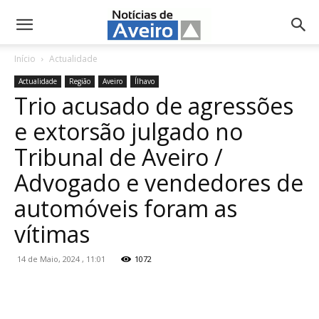
NotíciasdeAveiro.pt
Início
Actualidade
Actualidade
Região
Aveiro
Ílhavo
Trio acusado de agressões
e extorsão julgado no
Tribunal de Aveiro /
Advogado e vendedores de
automóveis foram as
vítimas
14 de Maio, 2024 , 11:01
1072