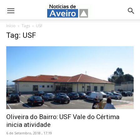
NotíciasdeAveiro.pt
Início
Tags
USF
Tag: USF
Oliveira do Bairro: USF Vale do Cértima
inicia atividade
6 de Setembro, 2018 , 17:19