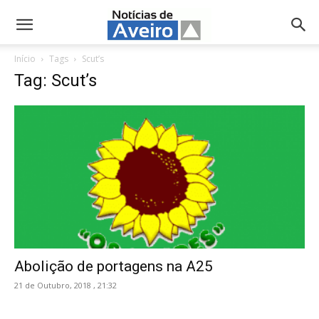
NotíciasdeAveiro.pt
Início
Tags
Scut’s
Tag: Scut’s
Abolição de portagens na A25
21 de Outubro, 2018 , 21:32