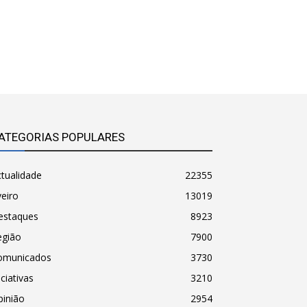
ATEGORIAS POPULARES
tualidade
22355
eiro
13019
estaques
8923
egião
7900
omunicados
3730
iciativas
3210
pinião
2954