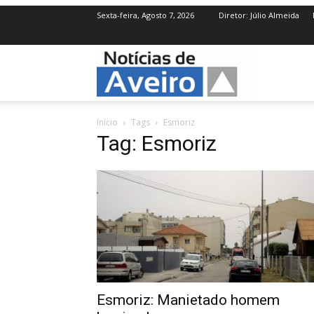
Sexta-feira, Agosto 7, 2026
Diretor: Júlio Almeida
NotíciasdeAve
Início
Tags
Esmoriz
Tag: Esmoriz
Esmoriz: Manietado homem