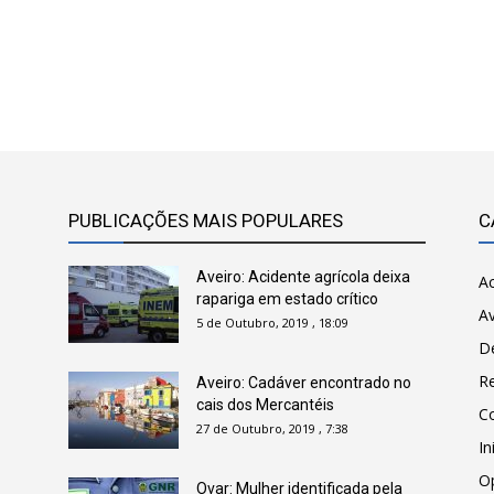
PUBLICAÇÕES MAIS POPULARES
C
Aveiro: Acidente agrícola deixa
Ac
rapariga em estado crítico
Av
5 de Outubro, 2019 , 18:09
D
R
Aveiro: Cadáver encontrado no
cais dos Mercantéis
C
27 de Outubro, 2019 , 7:38
In
O
Ovar: Mulher identificada pela