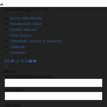
Quinta-feira, Agosto 6, 2026
Diretor: Júlio Almeida
Periodicidade: Diária
Estatuto Editorial
Ficha Técnica
Publicidade, Serviços & Donativos
Colaborar
Contactos
Entrar
Bem-vindo! Entre na sua conta
seu usuário
sua senha