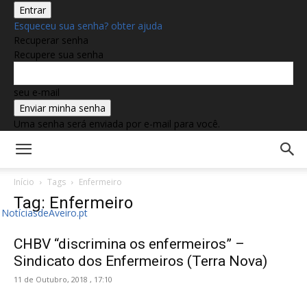
Esqueceu sua senha? obter ajuda
Recuperar senha
Recupere sua senha
seu e-mail
Uma senha será enviada por e-mail para você.
Início
Tags
Enfermeiro
Tag: Enfermeiro
NotíciasdeAveiro.pt
CHBV “discrimina os enfermeiros” –
Sindicato dos Enfermeiros (Terra Nova)
11 de Outubro, 2018 , 17:10