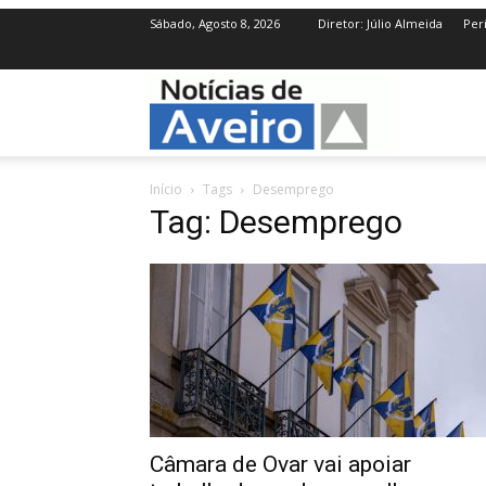
Sábado, Agosto 8, 2026
Diretor: Júlio Almeida
Per
NotíciasdeAve
Início
Tags
Desemprego
Tag: Desemprego
Câmara de Ovar vai apoiar