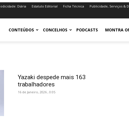
iodicidade: Diária
Estatuto Editorial
Ficha Técnica
Publicidade, Serviços & 
iro.pt
CONTEÚDOS
CONCELHOS
PODCASTS
MONTRA O
Yazaki despede mais 163
trabalhadores
16 de Janeiro, 2026 , 0:05