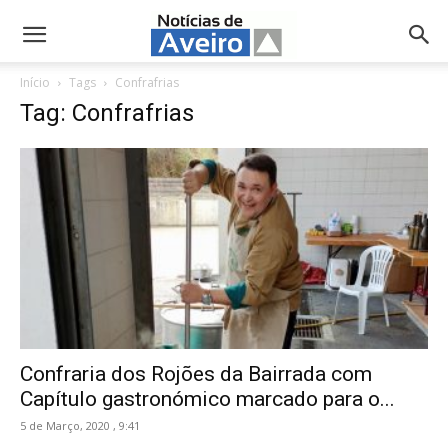
NotíciasdeAveiro.pt
Início
Tags
Confrafrias
Tag: Confrafrias
Confraria dos Rojões da Bairrada com
Capítulo gastronómico marcado para o...
5 de Março, 2020 , 9:41