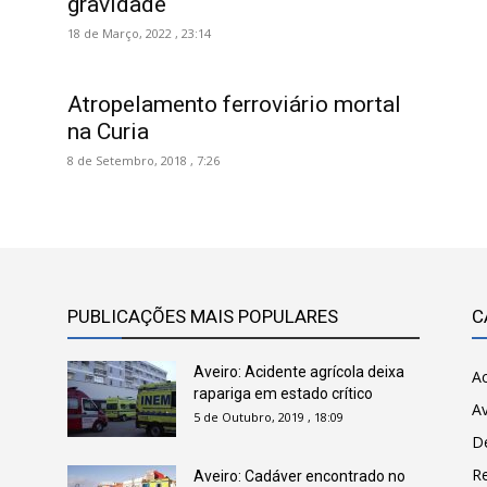
gravidade
18 de Março, 2022 , 23:14
Atropelamento ferroviário mortal
na Curia
8 de Setembro, 2018 , 7:26
PUBLICAÇÕES MAIS POPULARES
C
Aveiro: Acidente agrícola deixa
Ac
rapariga em estado crítico
Av
5 de Outubro, 2019 , 18:09
D
R
Aveiro: Cadáver encontrado no