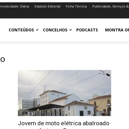
riodicidade: Diária
Estatuto Editorial
Ficha Técnica
Publicidade, Serviços &
iro.pt
CONTEÚDOS
CONCELHOS
PODCASTS
MONTRA O
io
Jovem de moto elétrica abalroado