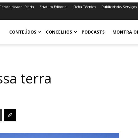
Periodicidade: Diária
Estatuto Editorial
Ficha Técnica
Publicidade, Serviços
iro.pt
CONTEÚDOS
CONCELHOS
PODCASTS
MONTRA O
ssa terra