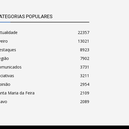
ATEGORIAS POPULARES
tualidade
22357
eiro
13021
estaques
8923
egião
7902
omunicados
3731
iciativas
3211
pinião
2954
nta Maria da Feira
2109
havo
2089