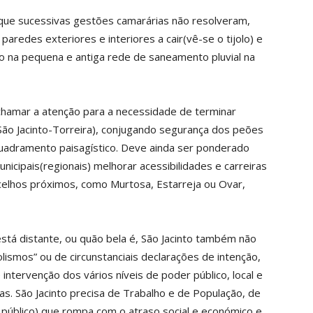
 que sucessivas gestões camarárias não resolveram,
aredes exteriores e interiores a cair(vê-se o tijolo) e
ão na pequena e antiga rede de saneamento pluvial na
chamar a atenção para a necessidade de terminar
São Jacinto-Torreira), conjugando segurança dos peões
uadramento paisagístico. Deve ainda ser ponderado
nicipais(regionais) melhorar acessibilidades e carreiras
celhos próximos, como Murtosa, Estarreja ou Ovar,
está distante, ou quão bela é, São Jacinto também não
olismos” ou de circunstanciais declarações de intenção,
 intervenção dos vários níveis de poder público, local e
pas. São Jacinto precisa de Trabalho e de População, de
úblico) que rompa com o atraso social e económico e