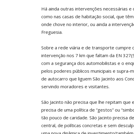
Há ainda outras intervenções necessárias e
como nas casas de habitação social, que têm p
onde chove no interior, ou ainda a intervenç
Freguesia.
Sobre a rede viária e de transporte cumpre 
intervenção nos 7 km que faltam da EN 327(
com a segurança dos automobilistas e o enq
pelos poderes públicos municipais e supra-mu
de autocarro que liguem São Jacinto aos Con
servindo moradores e visitantes.
São Jacinto não precisa que lhe repitam que 
precisa de uma política de “gestos” ou “simb
tão pouco de caridade. São Jacinto precisa de
central, de políticas concretas e sem descul
uma nova dinâmica de investimento(também p