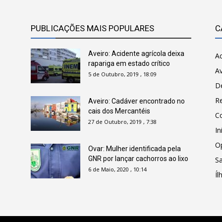
PUBLICAÇÕES MAIS POPULARES
C
Aveiro: Acidente agrícola deixa
Ac
rapariga em estado crítico
Av
5 de Outubro, 2019 , 18:09
D
R
Aveiro: Cadáver encontrado no
cais dos Mercantéis
C
27 de Outubro, 2019 , 7:38
In
O
Ovar: Mulher identificada pela
GNR por lançar cachorros ao lixo
Sa
6 de Maio, 2020 , 10:14
Íl