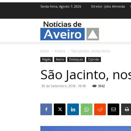
Sexta-feira, Agosto 7, 2026
Diretor: Júlio Almeida
NotíciasdeAve
Início
Aveiro
São Jacinto, nossa terra
Região
Aveiro
Destaques
Opinião
São Jacinto, no
30 de Setembro, 2018 , 18:49
5962